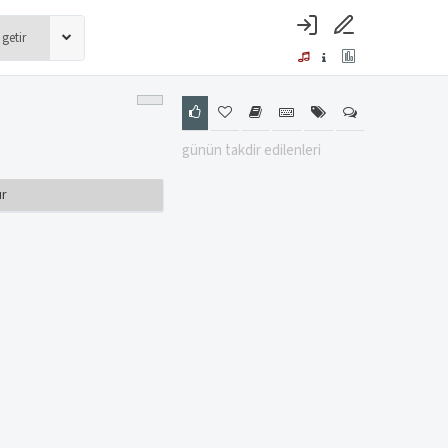
günün takdir edilenleri
ır