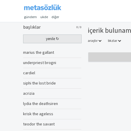
gündem
ukde
diğer
başlıklar
0
/
0
i̇çerik buluna
yenile ↻
araştır
bkzlar
marius the gallant
underpriest brogni
cardiel
siphi the lost bride
acrizia
lydia the deathsiren
krisk the ageless
teodor the savant