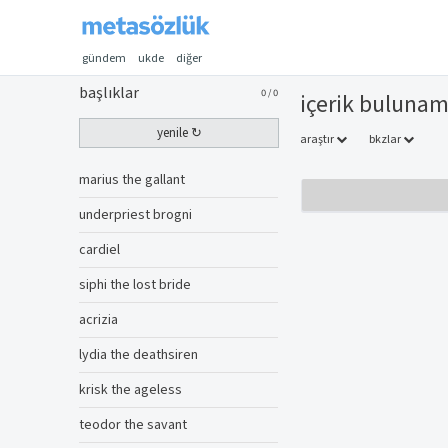
gündem
ukde
diğer
başlıklar
0
/
0
i̇çerik buluna
yenile ↻
araştır
bkzlar
marius the gallant
underpriest brogni
cardiel
siphi the lost bride
acrizia
lydia the deathsiren
krisk the ageless
teodor the savant