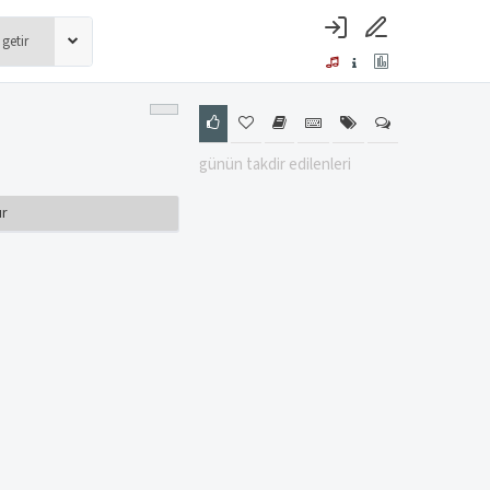
günün takdir edilenleri
ır