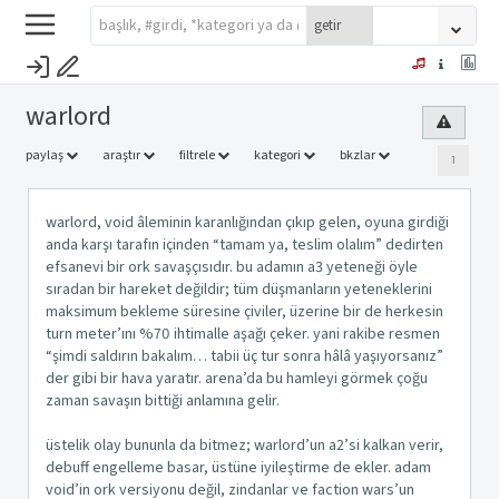
warlord
paylaş
araştır
filtrele
kategori
bkzlar
1
warlord, void âleminin karanlığından çıkıp gelen, oyuna girdiği
anda karşı tarafın içinden “tamam ya, teslim olalım” dedirten
efsanevi bir ork savaşçısıdır. bu adamın a3 yeteneği öyle
sıradan bir hareket değildir; tüm düşmanların yeteneklerini
maksimum bekleme süresine çiviler, üzerine bir de herkesin
turn meter’ını %70 ihtimalle aşağı çeker. yani rakibe resmen
“şimdi saldırın bakalım… tabii üç tur sonra hâlâ yaşıyorsanız”
der gibi bir hava yaratır. arena’da bu hamleyi görmek çoğu
zaman savaşın bittiği anlamına gelir.
üstelik olay bununla da bitmez; warlord’un a2’si kalkan verir,
debuff engelleme basar, üstüne iyileştirme de ekler. adam
void’in ork versiyonu değil, zindanlar ve faction wars’un