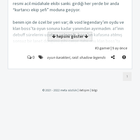
resmi acil müdahale ekibi sanki. girdiği her yerde bir anda
“kurtarıcı ekip şefi” moduna geçiyor.
benim için de özel bir yeri var; ilk void legendary’im oydu ve
klan boss’ta oyun sonuna kadar yanımdan ayırmadım. a1’inin
debuff sürelerini uzatma yeteneği, boss’un kafasına atılmış
hepsini göster
sonsuz bir lanet döngüsü gibi çalışır. tabii onu klan boss’ta
tam verimle kullanmak istiyorsan otomatik oynamayacaksın;
#3
gamer
|
9 ay önce
elle oynayınca gerçek gücünü gösteriyor.
kapat
kaydet
oyun karakteri
,
raid: shadow legends
0
sonuç dersen, warlord sadece efsanevi değil; tam anlamıyla
moral bozan, sinir uçlarıyla beslenen, void enerjisiyle çalışan
1
bir ork tanrısıdır. arena’da düşmanın kalbine korku
serpmesinden zindanlarda sağlık görevlisi gibi dolaşmasına
kadar, her yerde “ben buradayım” diye bağıran bir şampiyon.
© 2021 - 2022 meta sözlük |
iletişim
|
bilgi