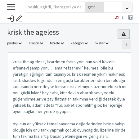
krisk the ageless
paylaş
araştır
filtrele
kategori
bkzlar
1
krisk the ageless, lizardmen fraksiyonunun void kökenli
efsanevi şampiyonu… ama “efsanevi” kelimesi bile bu
yaratığın ağırlığını tam taşımıyor. krisk resmen yıkım makinesi;
raid: shadow legends’ın en güçlü karakterlerinden biri olduğu
konusunda neredeyse kimse itiraz etmiyor. üzerindeki zırh mı
onu güçlü kılan? hayır abi, kitindeki o abartılı seviyedeki
güçlendirmeler ve zayıflatmalar. takımına verdiği destek öyle
yüksek ki, adam adeta “full paket abonelik” gibi; her içeriğe
uyum sağlar, her yerde iş yapar.
oyunun en yüksek temel savunma değerlerinden birine sahip
olduğu için onu tank yapmak çocuk oyuncağıdır. üzerine bir de
tüm takıma hız artışı basan yeteneğini ve geniş alanlı