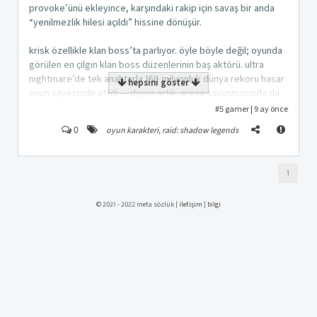
provoke’ünü ekleyince, karşındaki rakip için savaş bir anda
“yenilmezlik hilesi açıldı” hissine dönüşür.
krisk özellikle klan boss’ta parlıyor. öyle böyle değil; oyunda
görülen en çılgın klan boss düzenlerinin baş aktörü. ultra
nightmare’de tek anahtarla 150 milyonluk dünya rekoru hasar
hepsini göster
onun sayesinde atıldı — düşün artık. arena savunmasında da
şampiyonlar şampiyonu gibi durur; platinum arena’da rakipler
#5
gamer
|
9 ay önce
onun olduğu takımlara girerken iki kere düşünür.
kapat
kaydet
oyun karakteri
,
raid: shadow legends
0
kısacası krisk, oyunun en başından sonuna kadar yanında
taşıyacağın, yaşlanmayan, yorulmayan, bozulmayan bir
1
canavar. erken oyun, geç oyun fark etmiyor; bu adam
sahnedeyse “takım sağlamdır” dersin.
© 2021 - 2022 meta sözlük |
iletişim
|
bilgi