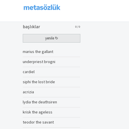
başlıklar
0
/
0
yenile ↻
marius the gallant
underpriest brogni
cardiel
siphi the lost bride
acrizia
lydia the deathsiren
krisk the ageless
teodor the savant